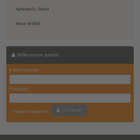
Apfelwein / Most
Neue Artikel
Willkommen zurück!
E-Mail-Adresse:
Ensinger Direktsaft Apfel-Schorle 12
x 0,75 Liter (Glas/Mehrweg)
Passwort:
ab 14,50 EUR
Anmelden
Passwort vergessen?
( inkl. 19 % MwSt. zzgl.
Versandkosten
)
Details