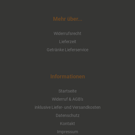
Mehr über...
Widerrufsrecht
Lieferzeit
Getränke Lieferservice
Bittenfelder Apfel-Kirsch-Saft 6 x 1,0
Informationen
Liter (Glas/Mehrweg)
Startseite
Widerruf & AGB's
ab 11,00 EUR
inklusive Liefer- und Versandkosten
( inkl. 19 % MwSt. zzgl.
Versandkosten
)
Datenschutz
Details
Kontakt
Impressum