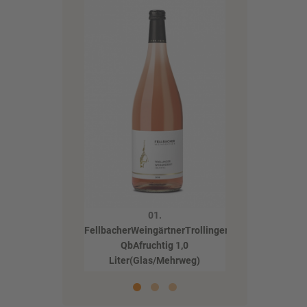
02.
Weingut RienthMu
TrollingerRosé feinh
0,75Liter(Glas/Pfandf
01.
FellbacherWeingärtnerTrollingerWeißherbst
QbAfruchtig 1,0
Liter(Glas/Mehrweg)