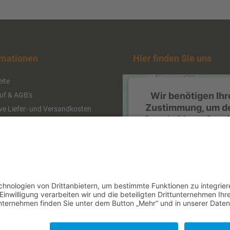
rmationen
Hier finden Sie uns
eite
Wir benötigen Ihr
uf & AGB's
Zustimmung, um d
ive Liefer- und Versandkosten
Google Maps-Serv
schutz
zu laden!
kt
Wir verwenden einen Serv
ssum
eines Drittanbieters, u
ag widerrufen
Karteninhalte einzubette
Dieser Service kann Date
Ihren Aktivitäten sammel
Bitte lesen Sie die Detai
durch und stimmen Sie d
Nutzung des Service zu,