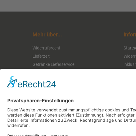
Mehr über...
Info
Widerrufsrecht
Starts
Lieferzeit
Widerr
Getränke Lieferservice
inklus
Daten
Konta
Impre
Vertr