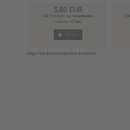
5,80 EUR
( inkl. 19 % MwSt. zzgl.
Versandkosten
)
( in
Lieferzeit:
3-5 Tage
Details
Zeige
1
bis
3
(von insgesamt
3
Artikeln)