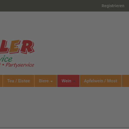
Registrieren
Tea / Eistee
Biere
Wein
Apfelwein / Most