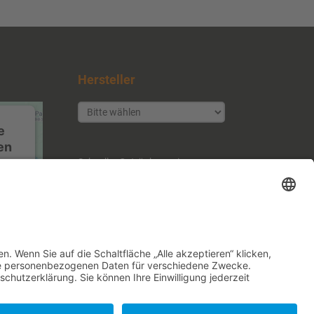
Hersteller
e
en
ice
Schneller Getränkeservice
Inhaber: Günther Martin
Tulpenstr. 37
ice
71394 Kernen
m
Fon: +49 (0) 7151-4 16 48
n.
Fax: +49 (0) 7151-94 79 38
n zu
n.
ls
er
 um