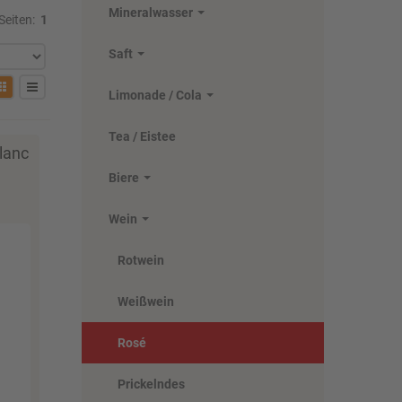
Mineralwasser
Seiten:
1
Saft
Limonade / Cola
Tea / Eistee
lanc
Biere
Wein
Rotwein
Weißwein
Rosé
Prickelndes