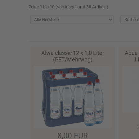
Zeige
1
bis
10
(von insgesamt
30
Artikeln)
Alwa classic 12 x 1,0 Liter
Aqua 
(PET/Mehrweg)
L
(
8,00 EUR