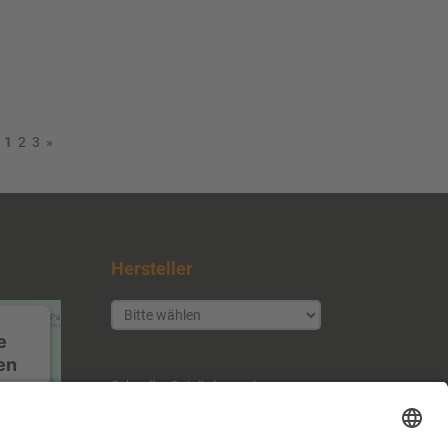
:
1
2
3
»
Hersteller
e
en
ice
Schneller Getränkeservice
Inhaber: Günther Martin
Tulpenstr. 37
ice