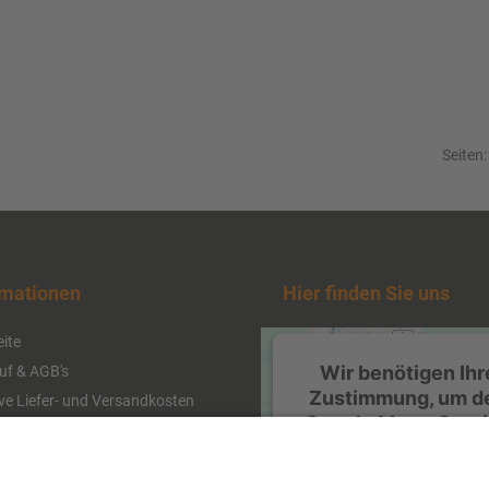
Seiten
rmationen
Hier finden Sie uns
eite
Wir benötigen Ihr
uf & AGB's
Zustimmung, um d
ive Liefer- und Versandkosten
Google Maps-Serv
schutz
zu laden!
kt
Wir verwenden einen Serv
ssum