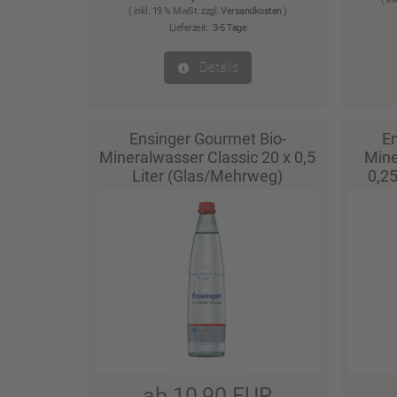
( inkl. 19 % MwSt. zzgl.
Versandkosten
)
Lieferzeit:
3-5 Tage
Details
Ensinger Gourmet Bio-
En
Mineralwasser Classic 20 x 0,5
Mine
Liter (Glas/Mehrweg)
0,2
ab 10,90 EUR