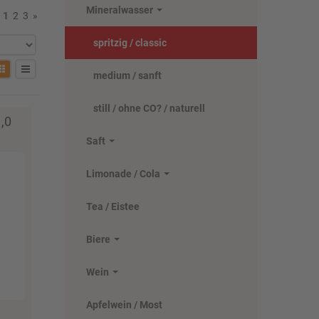
Mineralwasser
:
1
2
3
»
spritzig / classic
medium / sanft
still / ohne CO? / naturell
,0
Saft
Limonade / Cola
Tea / Eistee
Biere
Wein
Apfelwein / Most