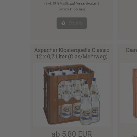
( inkl. 19 % MwSt. zzgl.
Versandkosten
)
Lieferzeit:
3-5 Tage
Details
Aspacher Klosterquelle Classic
Dian
12 x 0,7 Liter (Glas/Mehrweg)
ab 5,80 EUR
( in