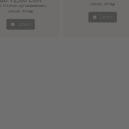
Lieferzeit:
3-5 Tage
kl. 19 % MwSt. zzgl.
Versandkosten
)
Lieferzeit:
3-5 Tage
Details
Details
01.
Teinac
Liter