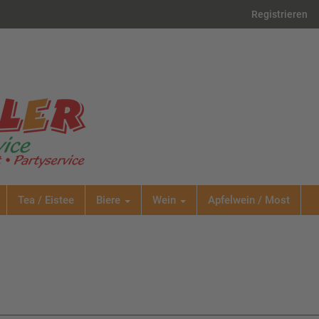
Registrieren
Tea / Eistee
Biere
Wein
Apfelwein / Most