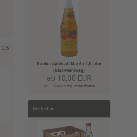
 0,5
Streker Apfelsaft klar 6 x 1,0 Liter
(Glas/Mehrweg)
ab 10,00 EUR
inkl. 19 % MwSt. zzgl.
Versandkosten
Bestseller
02.
0
MarkgrafenMineralwasserClassic
AspacherKloste