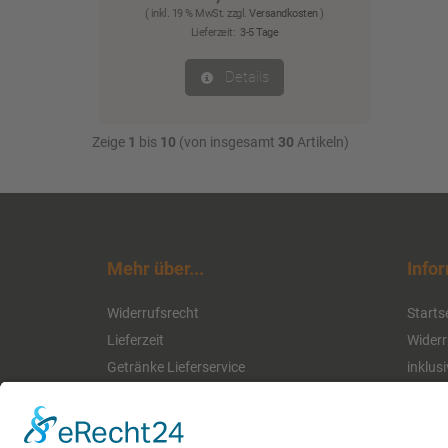
( inkl. 19 % MwSt. zzgl.
Versandkosten
)
Lieferzeit:
3-5 Tage
Details
Zeige
1
bis
10
(von insgesamt
30
Artikeln)
Mehr über...
Info
Widerrufsrecht
Starts
Lieferzeit
Widerr
Getränke Lieferservice
inklus
Daten
Konta
Impre