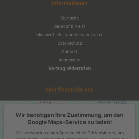
Informationen
ab 8,90 EUR
( inkl. 19 % MwSt. zzgl.
Startseite
Versandkosten
)
Widerruf & AGB's
Details
inklusive Liefer- und Versandkosten
Datenschutz
Kontakt
Impressum
Vertrag widerrufen
Hier finden Sie uns
Wir benötigen Ihre Zustimmung, um den
Ensinger ACE Orange-Karotte 12 x
Google Maps-Service zu laden!
0,5 Liter (Glas/Mehrweg)
Wir verwenden einen Service eines Drittanbieters, um