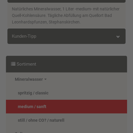
Natürliches Mineralwasser, 1 Liter -medium- mit natürlicher
Quell-Kohlensäure. Tägliche Abfüllung am Quellort Bad
Leonhardspfunzen, Stephanskirchen.
Kunden-Tipp
Kunden, die diesen Artikel kauften,
haben auch folgende Artikel bestellt:
Sortiment
Mineralwasser
spritzig / classic
medium / sanft
still / ohne CO? / naturell
Coca-Cola 24 x 0,33 Liter