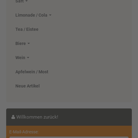
Saft
(Glas/Mehrweg)
Limonade / Cola
ab 22,00 EUR
Tea / Eistee
( inkl. 19 % MwSt. zzgl.
Versandkosten
)
Details
Biere
Wein
Apfelwein / Most
Neue Artikel
Willkommen zurück!
Ensinger Sport Medium 12 x 0,75
E-Mail-Adresse: