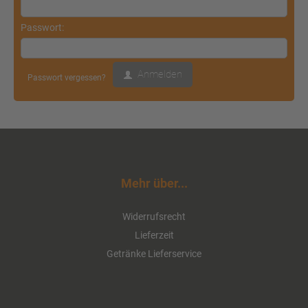
Liter (Glas/Mehrweg)
Passwort:
ab 8,00 EUR
( inkl. 19 % MwSt. zzgl.
Versandkosten
)
Anmelden
Passwort vergessen?
Details
Mehr über...
Widerrufsrecht
Lieferzeit
Getränke Lieferservice
Ensinger Schiller Quelle 12 x 0,75
Liter (Glas/Mehrweg)