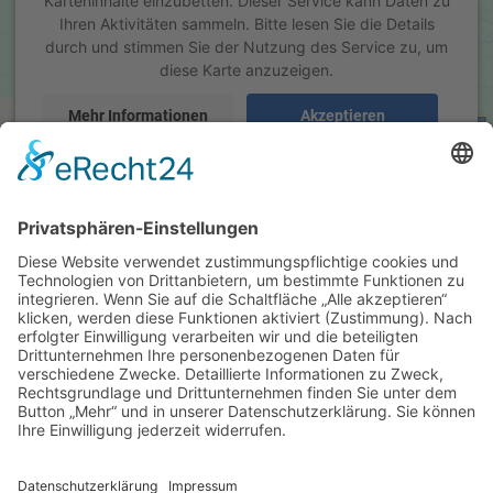
Karteninhalte einzubetten. Dieser Service kann Daten zu
Ihren Aktivitäten sammeln. Bitte lesen Sie die Details
ab 13,00 EUR
durch und stimmen Sie der Nutzung des Service zu, um
( inkl. 19 % MwSt. zzgl.
Versandkosten
)
diese Karte anzuzeigen.
Details
Mehr Informationen
Akzeptieren
powered by
Usercentrics Consent Management Platform
&
eRecht24
Hersteller
Teinacher Limo Cola-Mix 12 x 0,7
Liter (Glas/Mehrweg)
Schneller Getränkeservice
Inhaber: Günther Martin
Tulpenstr. 37