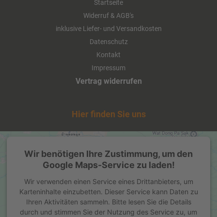
Startseite
Details
Widerruf & AGB's
inklusive Liefer- und Versandkosten
Datenschutz
Kontakt
Impressum
Vertrag widerrufen
Hier finden Sie uns
St. Leonhards Quelle Still 6 x 1,0
Wir benötigen Ihre Zustimmung, um den
Google Maps-Service zu laden!
Liter (Glas/Mehrweg)
Wir verwenden einen Service eines Drittanbieters, um
Karteninhalte einzubetten. Dieser Service kann Daten zu
ab 8,30 EUR
Ihren Aktivitäten sammeln. Bitte lesen Sie die Details
( inkl. 19 % MwSt. zzgl.
Versandkosten
)
durch und stimmen Sie der Nutzung des Service zu, um