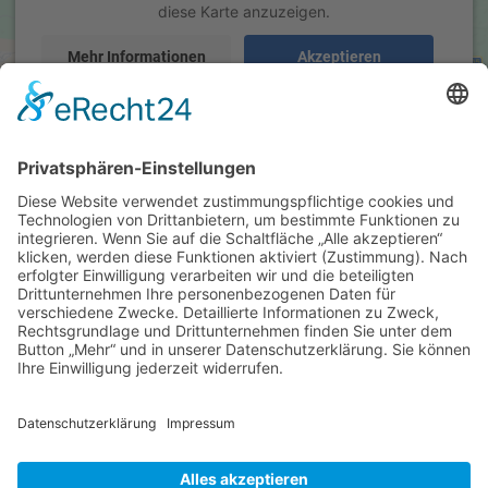
Details
diese Karte anzuzeigen.
Mehr Informationen
Akzeptieren
powered by
Usercentrics Consent Management Platform
&
eRecht24
Hersteller
Teinacher Limo Cola-Mix 12 x 0,7
Liter (Glas/Mehrweg)
Schneller Getränkeservice
Inhaber: Günther Martin
ab 8,70 EUR
Tulpenstr. 37
( inkl. 19 % MwSt. zzgl.
Versandkosten
)
71394 Kernen
Details
Fon: +49 (0) 7151-4 16 48