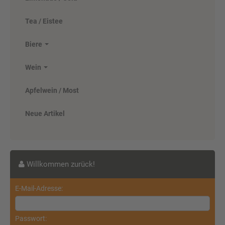
ab 8,90 EUR
( inkl. 19 % MwSt. zzgl.
Versandkosten
)
Tea / Eistee
Details
Biere
Wein
Apfelwein / Most
Neue Artikel
Ensinger Orange ACE 9 x 1,0 Liter
Willkommen zurück!
(PET/Einweg)
E-Mail-Adresse:
ab 14,50 EUR
Passwort:
( inkl. 19 % MwSt. zzgl.
Versandkosten
)