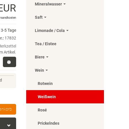
Mineralwasser
 EUR
Saft
rsandkosten
3-5 Tage
Limonade / Cola
r.:
17832
Tea / Eistee
m Artikel.
Biere
Wein
nd
Rotwein
Weißwein
enkorb
Rosé
Prickelndes