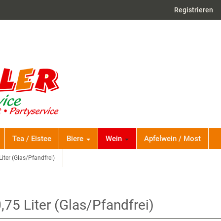
Registrieren
Tea / Eistee
Biere
Wein
Apfelwein / Most
iter (Glas/Pfandfrei)
,75 Liter (Glas/Pfandfrei)