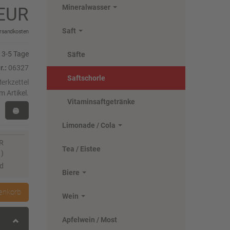
Mineralwasser
0 EUR
Saft
rsandkosten
3-5 Tage
Säfte
r.:
06327
Saftschorle
m Artikel.
Vitaminsaftgetränke
Limonade / Cola
UR
Tea / Eistee
)
nd
Biere
enkorb
Wein
Apfelwein / Most