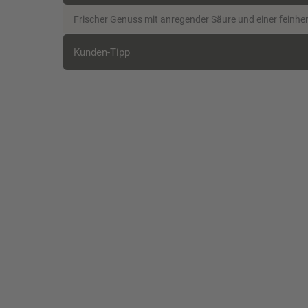
Frischer Genuss mit anregender Säure und einer feinhe
Kunden-Tipp
Kunden, die diesen Artikel kauften, 
Stuttgarter
x 0,33 Lite
Hell in der Optik ü
raffiniertes Zusa
Malzaromen und e
Hopfennote mit spr
Markgrafen