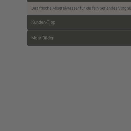
Das frische Mineralwasser für ein fein perlendes Vergn
Kunden-Tipp
Mehr Bilder
Kunden, die diesen Artikel kauften, 
Tegernseer H
(Glas/Mehr
Das typisch bayeris
dem bayerischen R
4,8 % vol Stammw
Stuttgarter 