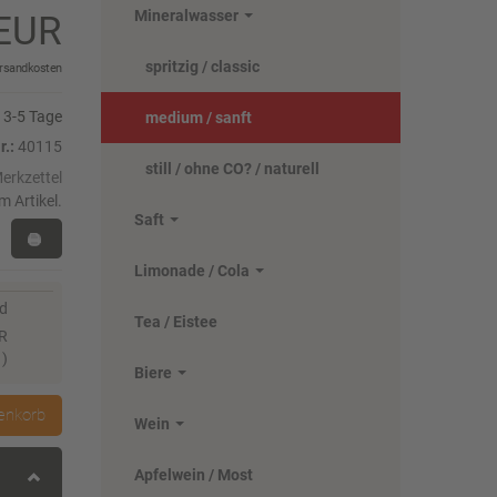
Mineralwasser
0 EUR
spritzig / classic
rsandkosten
3-5 Tage
medium / sanft
r.:
40115
still / ohne CO? / naturell
m Artikel.
Saft
Limonade / Cola
nd
Tea / Eistee
UR
)
Biere
enkorb
Wein
Apfelwein / Most