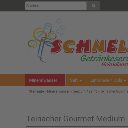
Mineralwasser
Saft
Limonade / Cola
Startseite
»
Mineralwasser
»
medium / sanft
»
Teinacher Gourme
Teinacher Gourmet Medium 1