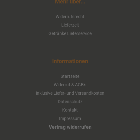
Mehr über...
Widerrufsrecht
Lieferzeit
Diana Medium 12 x 0,7 Liter
Getränke Lieferservice
(Glas/Mehrweg)
ab 6,00 EUR
Informationen
( inkl. 19 % MwSt. zzgl.
Versandkosten
)
Details
Startseite
Widerruf & AGB's
inklusive Liefer- und Versandkosten
Datenschutz
Kontakt
Impressum
Vertrag widerrufen