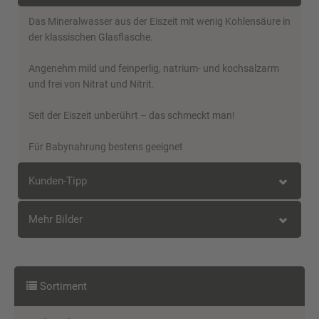
Das Mineralwasser aus der Eiszeit mit wenig Kohlensäure in
der klassischen Glasflasche.
Angenehm mild und feinperlig, natrium- und kochsalzarm
und frei von Nitrat und Nitrit.
Seit der Eiszeit unberührt – das schmeckt man!
Für Babynahrung bestens geeignet
Kunden-Tipp
Mehr Bilder
Kunden, die diesen Artikel kauften,
haben auch folgende Artikel bestellt:
Sortiment