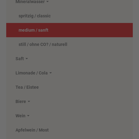
Mineralwasser
spritzig / classic
medium / sanft
still / ohne CO? / naturell
Teinacher Classic 12 x 0,7 Liter
(Glas/Mehrweg)
Saft
Limonade / Cola
ab 7,70 EUR
( inkl. 19 % MwSt. zzgl.
Versandkosten
)
Tea / Eistee
Details
Biere
Wein
Apfelwein / Most