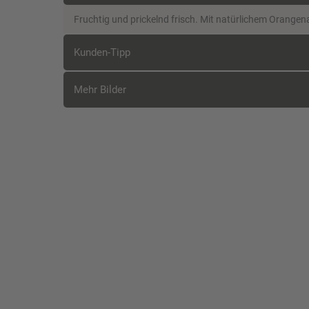
Fruchtig und prickelnd frisch. Mit natürlichem Orange
Kunden-Tipp
Mehr Bilder
Kunden, die diesen Artikel kauften, 
Teinacher L
Liter (PET/
Lecker und erfrisc
Citrusaroma.
Teinacher D
Apfel-Johan