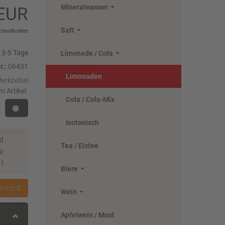
Mineralwasser
0 EUR
Saft
rsandkosten
3-5 Tage
Limonade / Cola
r.:
06431
Limonaden
m Artikel.
Cola / Cola-Mix
Isotonisch
nd
Tea / Eistee
UR
)
Biere
enkorb
Wein
Apfelwein / Most