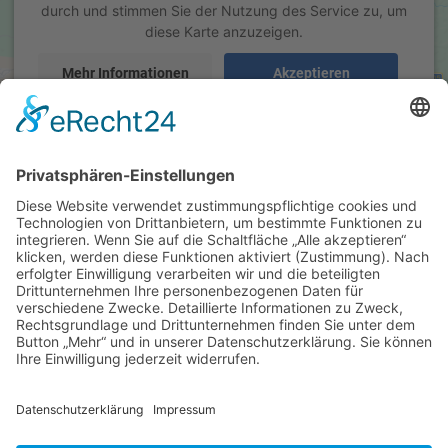
durch und stimmen Sie der Nutzung des Service zu, um
diese Karte anzuzeigen.
Mehr Informationen
Akzeptieren
powered by
Usercentrics Consent Management Platform
&
eRecht24
Hersteller
Krumbach Classic 9 x 1,0 Liter
(PET/Einweg)
Schneller Getränkeservice
ab 7,80 EUR
Inhaber: Günther Martin
( inkl. 19 % MwSt. zzgl.
Versandkosten
)
Tulpenstr. 37
Details
71394 Kernen