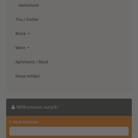
ab 8,00 EUR
Isotonisch
( inkl. 19 % MwSt. zzgl.
Versandkosten
)
Tea / Eistee
Details
Biere
Wein
Apfelwein / Most
Neue Artikel
Teinacher Direktsaftschorle Apfel
Willkommen zurück!
20 x 0,5 Liter (PET/Einweg)
E-Mail-Adresse:
ab 16,00 EUR