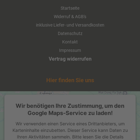
Details
Startseite
Widerruf & AGB's
inklusive Liefer- und Versandkosten
Datenschutz
Kontakt
Impressum
Vertrag widerrufen
Hier finden Sie uns
Teinacher Eistee Pfirsich 20 x 0,5
Liter (PET/Einweg)
Wir benötigen Ihre Zustimmung, um den
Google Maps-Service zu laden!
ab 15,00 EUR
Wir verwenden einen Service eines Drittanbieters, um
( inkl. 19 % MwSt. zzgl.
Versandkosten
)
Karteninhalte einzubetten. Dieser Service kann Daten zu
Details
Ihren Aktivitäten sammeln. Bitte lesen Sie die Details