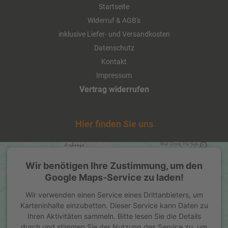
Details
Startseite
Widerruf & AGB's
inklusive Liefer- und Versandkosten
Datenschutz
Kontakt
Impressum
Vertrag widerrufen
Hier finden Sie uns
Mezzo Mix Orange 12 x 1,0 Liter
(PET/Mehrweg)
Wir benötigen Ihre Zustimmung, um den
Google Maps-Service zu laden!
ab 18,00 EUR
Wir verwenden einen Service eines Drittanbieters, um
( inkl. 19 % MwSt. zzgl.
Versandkosten
)
Karteninhalte einzubetten. Dieser Service kann Daten zu
Details
Ihren Aktivitäten sammeln. Bitte lesen Sie die Details
durch und stimmen Sie der Nutzung des Service zu, um