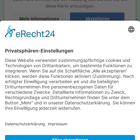
diese Karte anzuzeigen.
Mehr Informationen
Akzeptieren
powered by
Usercentrics Consent Management Platform
&
eRecht24
Hersteller
Markgrafen Zitronenlimonade 12 x
0,7 Liter (Glas/Mehrweg)
Schneller Getränkeservice
ab 8,80 EUR
Inhaber: Günther Martin
( inkl. 19 % MwSt. zzgl.
Versandkosten
)
Tulpenstr. 37
71394 Kernen
Details
Fon: +49 (0) 7151-4 16 48